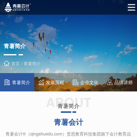
青薯简介
首页 / 青薯简介
青薯简介
发展历程
企业文化
品牌讲师
ABOUT
青薯简介
青薯会计
青薯会计®（qingshuedu.com）贵思教育科技集团旗下会计教育品