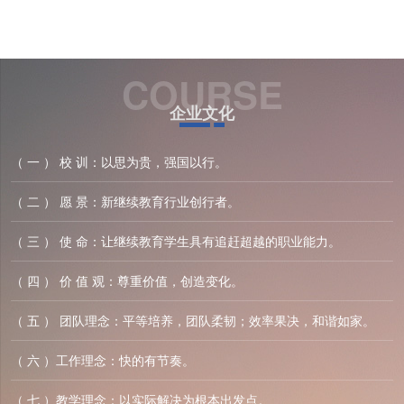
COURSE
企业文化
（ 一 ） 校 训：以思为贵，强国以行。
（ 二 ） 愿 景：新继续教育行业创行者。
（ 三 ） 使 命：让继续教育学生具有追赶超越的职业能力。
（ 四 ） 价 值 观：尊重价值，创造变化。
（ 五 ） 团队理念：平等培养，团队柔韧；效率果决，和谐如家。
（ 六 ）工作理念：快的有节奏。
（ 七 ）教学理念：以实际解决为根本出发点。