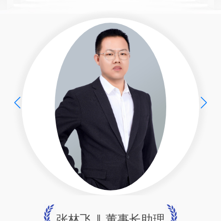
张林飞 ‖ 董事长助理