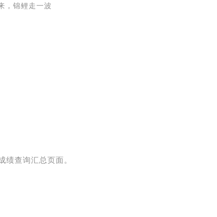
来，锦鲤走一波
成绩查询汇总页面。