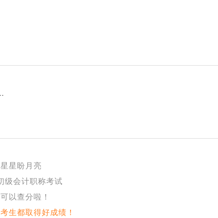
.
盼星星盼月亮
年初级会计职称考试
于可以查分啦！
位考生都取得好成绩！