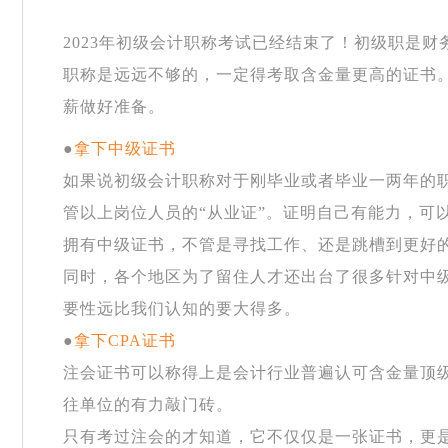
2023年初级会计职称考试已经结束了！初级职是
职称是远远不够的，一定得考取含金量更高的证书
薪做好准备。
●
拿下中级证书
如果说初级会计职称对于刚毕业或者毕业一两年的
管以上岗位人员的
“从业证”。证明自己有能力，可
拥有中级证书，不管是寻找工作、还是跳槽到更好
同时，各个地区为了留住人才还出台了很多针对中
要性远比我们认知的要大得多。
●
拿下
CPA证书
注会证书可以称得上是会计行业普遍认可含金量顶
往单位的有力敲门砖。
只有考过注会的才知道，它不仅仅是一张证书，更