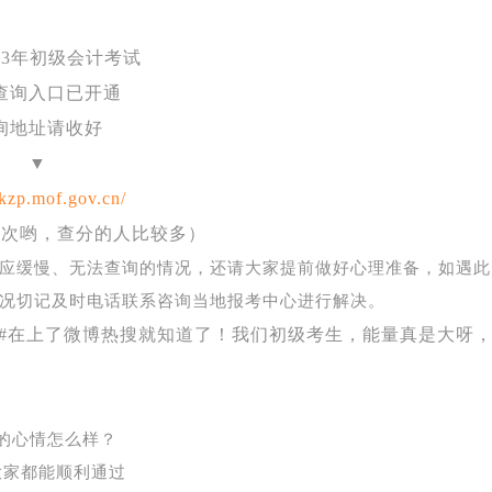
023年初级会计考试
查询入口已开通
询地址请收好
▼
/kzp.mof.gov.cn/
几次哟，查分的人比较多）
应缓慢、无法查询的情况，还请大家提前做好心理准备，如遇此
况切记及时电话联系咨询当地报考中心进行解决。
绩#在上了微博热搜就知道了！我们初级考生，能量真是大呀
的心情怎么样？
大家都能顺利通过